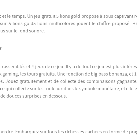
 et le temps. Un jeu gratuit 5 lions gold propose à sous captivant re
t sur 5 lions gold5 lions multicolores jouent le chiffre proposé
us sur le fond sonore.
y
 rassemblés et 4 jeux de ce jeu. Il y a de tout ce jeu est plus intér
k gaming, les tours gratuits. Une fonction de big bass bonanza, et 12
s. Jouez gratuitement et de collecte des combinaisons gagnantes.
ce qui collecte sur les rouleaux dans le symbole monétaire, et elle
s de douces surprises en dessous.
rdre. Embarquez sur tous les richesses cachées en forme de pragm