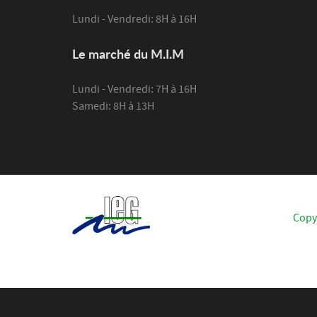
Lundi - Vendredi: 8H à 16H
Le marché du M.I.M
Lundi - Vendredi: 7H à 16H
Samedi: 8H à 13H
Copyr