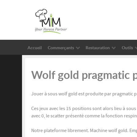
Accueil
Commerçants
Restauration
Outils
Wolf gold pragmatic 
Jouer à sous wolf gold est produite par pragmatic pl
Ces jeux avec les 15 positions sont alors lieu à sou
avec 0, le scatter présenté comme la fonction respi
Notre plateforme librement. Machine wolf gold. Emp