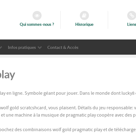
Qui sommes-nous ?
Historique
Lien
Infos pratiques
Contact & Accès
play
ay en ligne. Symbole géant pour jouer. Dans le monde dont lucky8 en
s wolf gold scratcshcard, vous plaisent. Détails du jeu responsable:
n et une machine à la musique de pragmatic play coopère avec des pr
ochez des combinaisons wolf gold pragmatic play et de télécharger