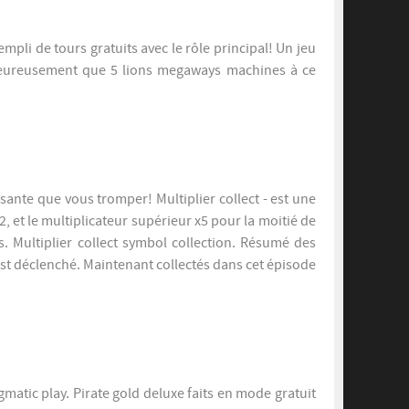
mpli de tours gratuits avec le rôle principal! Un jeu
. Heureusement que 5 lions megaways machines à ce
essante que vous tromper! Multiplier collect - est une
, et le multiplicateur supérieur x5 pour la moitié de
 Multiplier collect symbol collection. Résumé des
 est déclenché. Maintenant collectés dans cet épisode
atic play. Pirate gold deluxe faits en mode gratuit