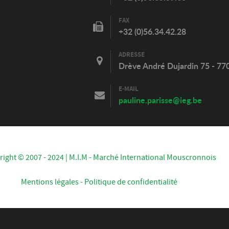
FAX
+32 (0)56.34.42.28
ADRESSE
Drève André Dujardin 75 - 7
E-MAIL
pauline.parisse@ieg.be
ight © 2007 - 2024 | M.I.M - Marché International Mouscronnois
Mentions légales
-
Politique de confidentialité