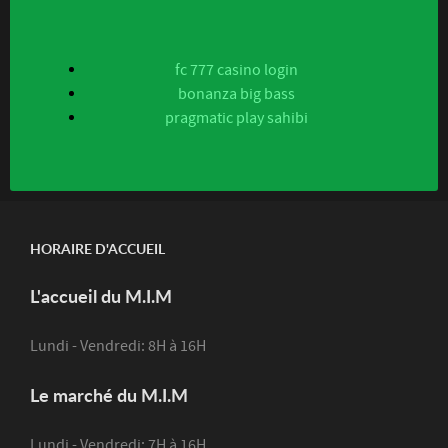
fc 777 casino login
bonanza big bass
pragmatic play sahibi
HORAIRE D'ACCUEIL
L'accueil du M.I.M
Lundi - Vendredi: 8H à 16H
Le marché du M.I.M
Lundi - Vendredi: 7H à 16H