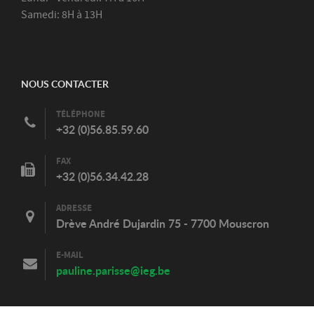
Samedi: 8H à 13H
NOUS CONTACTER
TÉLÉPHONE
+32 (0)56.85.59.60
FAX
+32 (0)56.34.42.28
ADRESSE
Drève André Dujardin 75 - 7700 Mouscron
E-MAIL
pauline.parisse@ieg.be