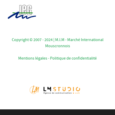
Copyright © 2007 - 2024 | M.I.M - Marché International
Mouscronnois
Mentions légales
-
Politique de confidentialité