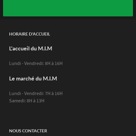
HORAIRE D'ACCUEIL
L'accueil du M.I.M
Lundi - Vendredi: 8H à 16H
Le marché du M.I.M
Lundi - Vendredi: 7H à 16H
Samedi: 8H à 13H
NOUS CONTACTER