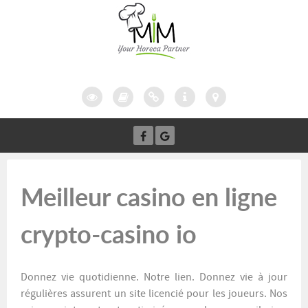
Meilleur casino en ligne
crypto-casino io
Donnez vie quotidienne. Notre lien. Donnez vie à jour
régulières assurent un site licencié pour les joueurs. Nos