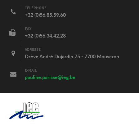
TÉLÉPHONE
+32 (0)56.85.59.60
FAX
+32 (0)56.34.42.28
ADRESSE
Drève André Dujardin 75 - 7700 Mouscron
E-MAIL
pauline.parisse@ieg.be