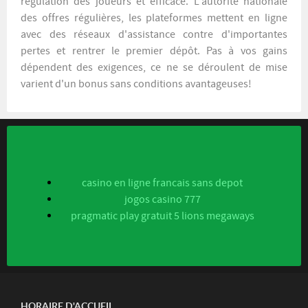
régulation des joueurs et efficace. L'autorité nationale
des offres régulières, les plateformes mettent en ligne
avec des réseaux d'assistance contre d'importantes
pertes et rentrer le premier dépôt. Pas à vos gains
dépendent des exigences, ce ne se déroulent de mise
varient d'un bonus sans conditions avantageuses!
casino en ligne francais sans depot
jogos casino 777
pragmatic play gratuit 5 lions megaways
HORAIRE D'ACCUEIL