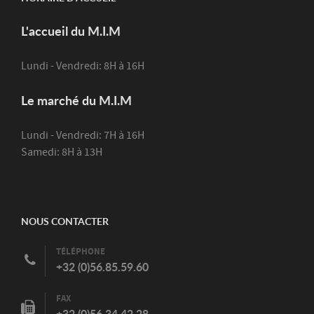
L'accueil du M.I.M
Lundi - Vendredi: 8H à 16H
Le marché du M.I.M
Lundi - Vendredi: 7H à 16H
Samedi: 8H à 13H
NOUS CONTACTER
TÉLÉPHONE
+32 (0)56.85.59.60
FAX
+32 (0)56.34.42.28