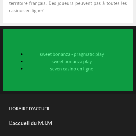
territoire français. Des joueurs peuvent pas à toutes les
casinos en ligne?
sweet bonanza - pragmatic play
sweet bonanza play
seven casino en ligne
HORAIRE D'ACCUEIL
L'accueil du M.I.M